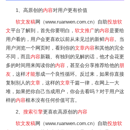
1、高原创的
内容
对用户更有价值
软文
发稿
网（www.ruanwen.com.cn）自助
投放
软
文
平台了解到，首先你要明白，
软文
推广
的
内容
是要给
用户看的，用户会更喜欢以前从未见过的新鲜
内容
。当
用户浏览一个网页时，看到你的
文章
内容
和其他的完全
不同，而且
内容
新颖、有独到的见解的话，他才会花更
多的时间用来阅读你的
内容
，甚至会分享推荐给他的
朋
友
，这样
才能
形成一个良性循环。反过来，如果你直接
复制别人的
文章
，这样的
文章
千篇一律，在网上一大
堆，如果把你自己当成用户，你会去看吗？对于用户这
样的
内容
根本没有任何价值可言。
2、
搜索引擎
更喜欢高原创的
内容
软文
发稿
网（www.ruanwen.com.cn）自助
投放
软