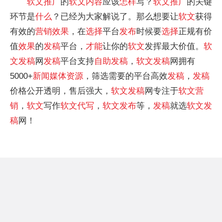
软文
推广
的
软文
内容
应该
怎样
写？
软文
推广
的关键
环节是
什么
？已经为大家解说了。那么想要让
软文
获得
有效的
营销
效果
，在
选择
平台
发布
时候要
选择
正规有价
值
效果
的
发稿
平台，
才能
让你的
软文
发挥最大价值。
软
文
发稿
网
发稿
平台支持
自助
发稿
，
软文
发稿
网拥有
5000+
新闻
媒体
资源
，筛选需要的平台高效
发稿
，
发稿
价格公开透明，售后强大，
软文
发稿
网专注于
软文
营
销
，
软文
写作
软文
代写
，
软文
发布
等，
发稿
就选
软文
发
稿
网！