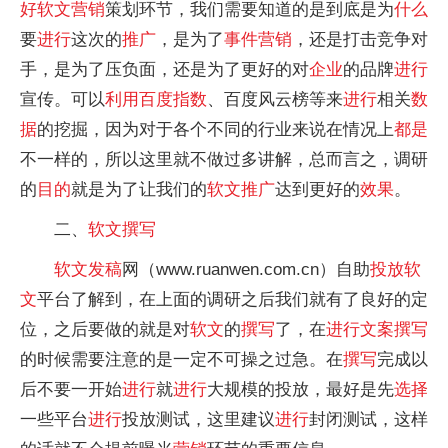
好
软文
营销
策划环节，我们需要知道的是到底是为
什么
要
进行
这次的
推广
，是为了
事件
营销
，还是打击竞争对
手，是为了压负面，还是为了更好的对
企业
的品牌
进行
宣传。可以
利用
百度指数
、百度风云榜等来
进行
相关
数
据
的挖掘，因为对于各个不同的行业来说在情况上
都是
不一样的，所以这里就不做过多讲解，总而言之，调研
的
目的
就是为了让我们的
软文
推广
达到更好的
效果
。
二、
软文
撰写
软文
发稿
网（www.ruanwen.com.cn）自助
投放
软
文
平台了解到，在上面的调研之后我们就有了良好的定
位，之后要做的就是对
软文
的
撰写
了，在
进行
文案
撰写
的时候需要注意的是一定不可操之过急。在
撰写
完成以
后不要一开始
进行
就
进行
大规模的投放，最好是先
选择
一些平台
进行
投放测试，这里建议
进行
封闭测试，这样