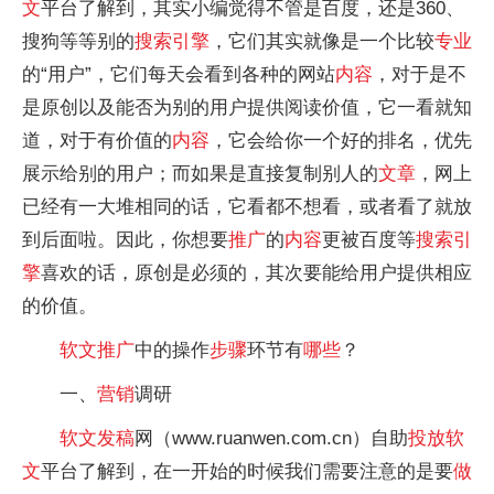
文
平台了解到，其实小编觉得不管是百度，还是360、
搜狗等等别的
搜索引擎
，它们其实就像是一个比较
专业
的“用户”，它们每天会看到各种的网站
内容
，对于是不
是原创以及能否为别的用户提供阅读价值，它一看就知
道，对于有价值的
内容
，它会给你一个好的排名，优先
展示给别的用户；而如果是直接复制别人的
文章
，网上
已经有一大堆相同的话，它看都不想看，或者看了就放
到后面啦。因此，你想要
推广
的
内容
更被百度等
搜索引
擎
喜欢的话，原创是必须的，其次要能给用户提供相应
的价值。
软文
推广
中的操作
步骤
环节有
哪些
？
一、
营销
调研
软文
发稿
网（www.ruanwen.com.cn）自助
投放
软
文
平台了解到，在一开始的时候我们需要注意的是要
做