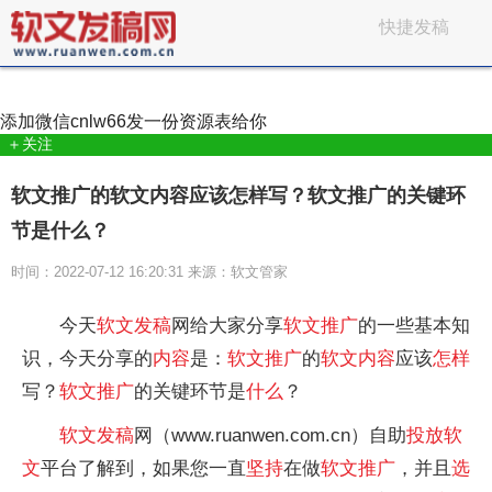
快捷发稿
添加微信
cnlw66
发一份资源表给你
＋关注
软文推广的软文内容应该怎样写？软文推广的关键环
节是什么？
时间：2022-07-12 16:20:31 来源：软文管家
今天
软文
发稿
网给大家分享
软文
推广
的一些基本知
识，今天分享的
内容
是：
软文
推广
的
软文
内容
应该
怎样
写？
软文
推广
的关键环节是
什么
？
软文
发稿
网（www.ruanwen.com.cn）自助
投放
软
文
平台了解到，如果您一直
坚持
在做
软文
推广
，并且
选