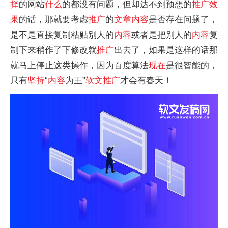
择
的网站
什么
的都没有问题，但却达不到预想的
推广
效
果
的话，那就要考虑
推广
的
文章
内容
是否存在问题了，
是不是直接复制粘贴别人的
内容
或者是把别人的
内容
复
制下来稍作了下修改就
推广
出去了，如果是这样的话那
就马上停止这类操作，因为百度算法
现在
是很智能的，
只有
坚持
“
内容
为王”
软文
推广
才会有春天！