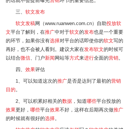
的话就不会提前曝光
营销
环节的重要信息。
三、
软文
发布
软文
发稿
网（www.ruanwen.com.cn）自助
投放
软
文
平台了解到，在
推广
中对于
软文
的
发布
也是一个重要
的环节，如果你没有
选择
对平台的话即使你的
软文
写的
再好，也不会被人看到。建议大家在
发布
软文
的时候可
以结合
微信
、门户
新闻
网站等
方式
来
进行
全面的
营销
。
四、
效果
评估
1、可以知道这次的
推广
是否是达到了最初的
营销
目的
。
2、可以积累好相关的
数据
，知道
哪些
平台投放的
效果
更好，
哪些
平台
效果
不好，这样在后期再次做
推广
的时候就有很好的
选择
。