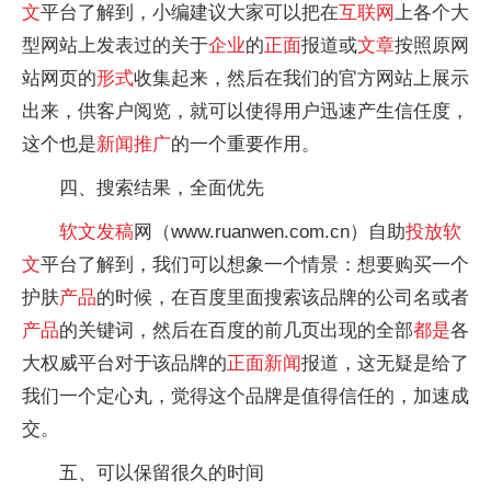
文
平台了解到，小编建议大家可以把在
互联网
上各个大
型网站上发表过的关于
企业
的
正面
报道或
文章
按照原网
站网页的
形式
收集起来，然后在我们的官方网站上展示
出来，供客户阅览，就可以使得用户迅速产生信任度，
这个也是
新闻
推广
的一个重要作用。
四、搜索结果，全面优先
软文
发稿
网（www.ruanwen.com.cn）自助
投放
软
文
平台了解到，我们可以想象一个情景：想要购买一个
护肤
产品
的时候，在百度里面搜索该品牌的公司名或者
产品
的关键词，然后在百度的前几页出现的全部
都是
各
大权威平台对于该品牌的
正面
新闻
报道，这无疑是给了
我们一个定心丸，觉得这个品牌是值得信任的，加速成
交。
五、可以保留很久的时间