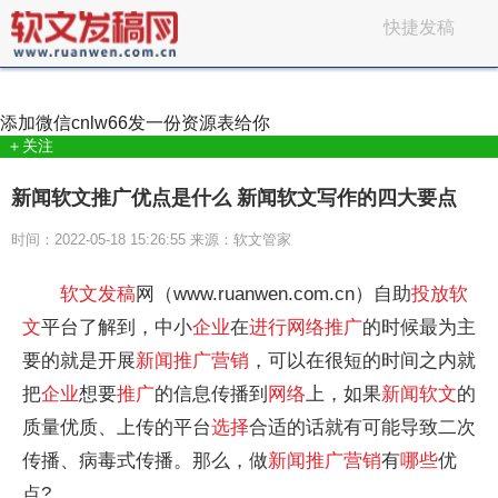
快捷发稿
添加微信
cnlw66
发一份资源表给你
＋关注
新闻软文推广优点是什么 新闻软文写作的四大要点
时间：2022-05-18 15:26:55 来源：软文管家
软文
发稿
网（www.ruanwen.com.cn）自助
投放
软
文
平台了解到，中小
企业
在
进行
网络
推广
的时候最为主
要的就是开展
新闻
推广
营销
，可以在很短的时间之内就
把
企业
想要
推广
的信息传播到
网络
上，如果
新闻
软文
的
质量优质、上传的平台
选择
合适的话就有可能导致二次
传播、病毒式传播。那么，做
新闻
推广
营销
有
哪些
优
点?