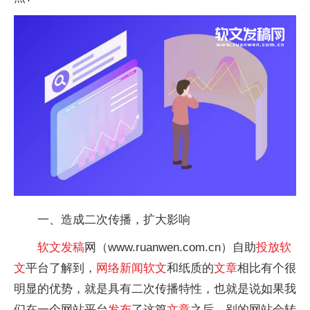
一、造成二次传播，扩大影响
软文
发稿
网（www.ruanwen.com.cn）自助
投放
软
文
平台了解到，
网络
新闻
软文
和纸质的
文章
相比有个很
明显的优势，就是具有二次传播特性，也就是说如果我
们在一个网站平台
发布
了这篇
文章
之后，别的网站会转