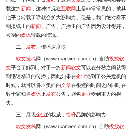
载这篇
新闻
，这种情况在
互联网
上是非常常见的，被其
他平台转载了话就会扩大影响力。但是，我们绝对看不
到报纸上的
新闻
、广告、广播里的广告因为设计得好，
被别的
媒体
转载的情况。
二、
发布
、传播速度快
软文
发稿
网（www.ruanwen.com.cn）自助
投放
软
文
平台了解到，对于一篇
新闻
软文
可以在分秒之间就得
到迅速精准的传播，因此如果在
企业
遇到了公关危机的
时候，就可以将压负面的
文章
在很短的时间之内同时在
数十家知名
媒体
上
发布
公告，避免
企业
受到重大的损
失。
三、展现
企业
的权威，
提升
品牌的影响力
软文
发稿
网（www.ruanwen.com.cn）自助
投放
软