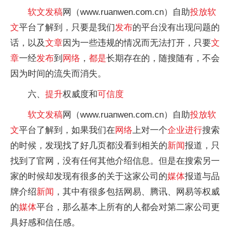
软文
发稿
网（www.ruanwen.com.cn）自助
投放
软
文
平台了解到，只要是我们
发布
的平台没有出现问题的
话，以及
文章
因为一些违规的情况而无法打开，只要
文
章
一经
发布
到
网络
，
都是
长期存在的，随搜随有，不会
因为时间的流失而消失。
六、
提升
权威度和
可信度
软文
发稿
网（www.ruanwen.com.cn）自助
投放
软
文
平台了解到，如果我们在
网络
上对一个
企业
进行
搜索
的时候，发现找了好几页都没看到相关的
新闻
报道，只
找到了官网，没有任何其他介绍信息。但是在搜索另一
家的时候却发现有很多的关于这家公司的
媒体
报道与品
牌介绍
新闻
，其中有很多包括网易、腾讯、网易等权威
的
媒体
平台，那么基本上所有的人都会对第二家公司更
具好感和信任感。