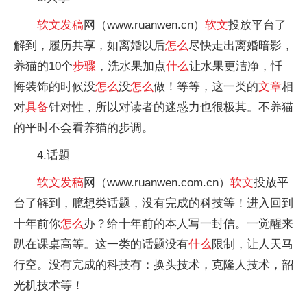
软文
发稿
网（www.ruanwen.cn）
软文
投放平台了
解到，履历共享，如离婚以后
怎么
尽快走出离婚暗影，
养猫的10个
步骤
，洗水果加点
什么
让水果更洁净，忏
悔装饰的时候没
怎么
没
怎么
做！等等，这一类的
文章
相
对
具备
针对性，所以对读者的迷惑力也很极其。不养猫
的平时不会看养猫的步调。
4.话题
软文
发稿
网（www.ruanwen.com.cn）
软文
投放平
台了解到，臆想类话题，没有完成的科技等！进入回到
十年前你
怎么
办？给十年前的本人写一封信。一觉醒来
趴在课桌高等。这一类的话题没有
什么
限制，让人天马
行空。没有完成的科技有：换头技术，克隆人技术，韶
光机技术等！