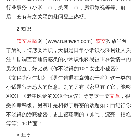
行业事务（小米上市，美团上市，腾讯微视等等）前
后，会有与之关联的疑问登上热榜。
2.知识
软文
发稿
网（www.ruanwen.com）
软文
投放平台
了解到，情感类常识，大概是日常小常识很轻易让人关
注！据调查普通情感类的小常识很轻易被正在爱情中的
男女稽查，好比说《你不晓得的10个女生小秘密》
《女伴为何生机》《男生普通在腐蚀都干啥》这一类的
小话题很迷惑人的留意。别的另有《家里有了它，能够
XXX》《老中医给的XXX个建议》等等这一类
文章
，很
受长辈稀饭。另有即是相似于解密的话题如：西纪行你
不晓得的潜藏秘密，史上很聪明的（帅气，漂亮，糟糕
等等）10片面！
3.共享