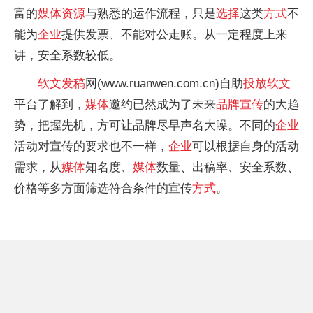
富的
媒体
资源
与熟悉的运作流程，只是
选择
这类
方式
不
能为
企业
提供发票、不能对公走账。从一定程度上来
讲，安全系数较低。
软文
发稿
网(www.ruanwen.com.cn)自助
投放
软文
平
台了解到，
媒体
邀约已然成为了未来
品牌宣传
的大趋
势，把握先机，方可让品牌尽早声名大噪。不同的
企业
活动对宣传的要求也不一样，
企业
可以根据自身的活动
需求，从
媒体
知名度、
媒体
数量、出稿率、安全系数、
价格等多方面筛选符合条件的宣传
方式
。