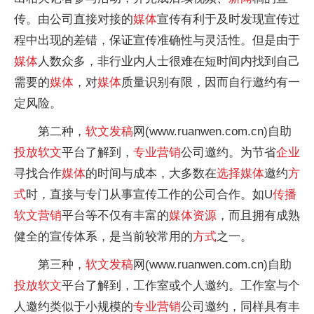
传。由公司直接对接的
媒体
宣传有利于及时发现宣传过
程中出现的差错，保证宣传准确
性
与灵活
性
。但是由于
媒体
人数众多，非行业内人士很难在短时间内找到自己
需要的
媒体
，对
媒体
质量识别有限，因而自行邀约有一
定风险。
第二种，
软文
发稿
网(www.ruanwen.com.cn)自助
投放
软文
平
台了解到，
专业
营销
公司邀约。为节省
企业
寻找合作
媒体
的时间与成本，大多数在
选择
媒体
邀约
方
式
时，直接与专门从事宣传工作的公司合作。如U
传播
软文
营销
平
台等不仅有丰富的
媒体
资源
，而且拥有成熟
健全的宣传体系，是当前较常用的
方式
之一。
第三种，
软文
发稿
网(www.ruanwen.com.cn)自助
投放
软文
平
台了解到，工作室或个人邀约。工作室与个
人邀约类似于小规模的
专业
营销
公司邀约，同样具有丰