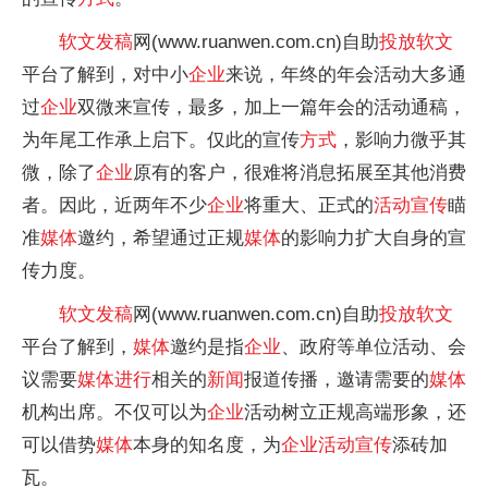
软文
发稿
网(www.ruanwen.com.cn)自助
投放
软文
平
台了解到，对中小
企业
来说，年终的年会活动大多通
过
企业
双微来宣传，最多，加上一篇年会的活动通稿，
为年尾工作承上启下。仅此的宣传
方式
，影响力微乎其
微，除了
企业
原有的客户，很难将消息拓展至其他消费
者。因此，
近
两年不少
企业
将重大、正式的
活动宣传
瞄
准
媒体
邀约，希望通过正规
媒体
的影响力扩大自身的宣
传力度。
软文
发稿
网(www.ruanwen.com.cn)自助
投放
软文
平
台了解到，
媒体
邀约是指
企业
、政府等单位活动、会
议需要
媒体
进行
相关的
新闻
报道传播，邀请需要的
媒体
机构出席。不仅可以为
企业
活动树立正规高端形象，还
可以借势
媒体
本身的知名度，为
企业
活动宣传
添砖加
瓦。