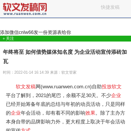
快捷发稿
添加微信
cnlw66
发一份资源表给你
＋关注
年终将至 如何借势媒体知名度 为企业活动宣传添砖加
瓦
时间：2022-01-14 16:14:39 来源：软文管家
软文
发稿
网(www.ruanwen.com.cn)自助
投放
软文
平
台了解到，2021的尾巴，余额不足30天。不少
企业
已经开始筹备年底的总结与年初的动员活动，只是同样
的
企业
年会活动，却有着不同的影响
效果
。除了主办方
本身自带的品牌影响力外，更大程度上取决于年会活动
的宣传
方式
。