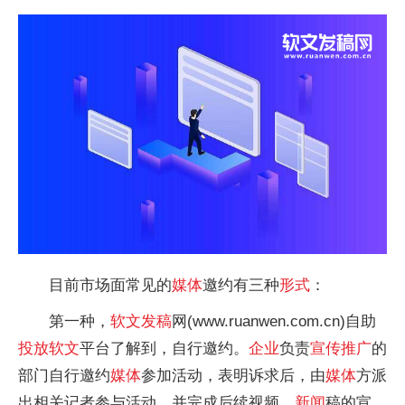
目前市场面常见的
媒体
邀约有三种
形式
：
第一种，
软文
发稿
网(www.ruanwen.com.cn)自助
投放
软文
平
台了解到，自行邀约。
企业
负责
宣传
推广
的
部门自行邀约
媒体
参加活动，表明诉求后，由
媒体
方派
出相关记者参与活动，并完成后续视频、
新闻
稿的宣