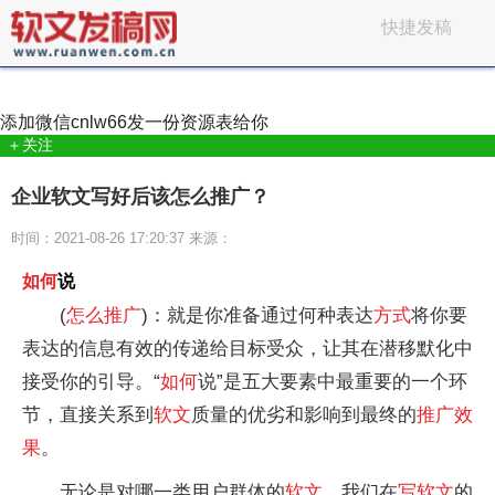
快捷发稿
添加微信
cnlw66
发一份资源表给你
＋关注
企业软文写好后该怎么推广？
时间：2021-08-26 17:20:37 来源：
如何
说
(
怎么
推广
)：就是你准备通过何种表达
方式
将你要
表达的信息有效的传递给目标受众，让其在潜移默化中
接受你的引导。“
如何
说”是五大要素中最重要的一个环
节，直接关系到
软文
质量的优劣和影响到最终的
推广
效
果
。
无论是对哪一类用户群体的
软文
，我们在
写
软文
的