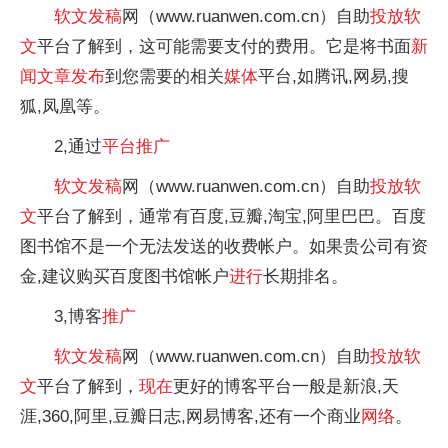
软文
发稿
网（www.ruanwen.com.cn）自助
投放
软
文
平台了解到，这可能需要支付的费用。它是将书面
新
闻
文章
发布
到您需要的相关
媒体
平台,如腾讯,网易,搜
狐,凤凰等。
2,通过
平台
推广
软文
发稿
网（www.ruanwen.com.cn）自助
投放
软
文
平台了解到，通常有百度,豆瓣,淘宝,阿里巴巴。百度
图书馆不是一个无法发送的收费帐户。如果贵公司有资
金,建议购买百度图书馆帐户
进行
长期排名。
3,博客
推广
软文
发稿
网（www.ruanwen.com.cn）自助
投放
软
文
平台了解到，
现在
更好的博客平台一般是新浪,天
涯,360,阿里,豆瓣日志,网易博客,还有一个商业
网络
。