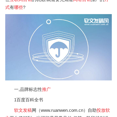
式
有
哪些
?
一,品牌标志性
推广
1百度百科全书
软文
发稿
网（www.ruanwen.com.cn）自助
投放
软