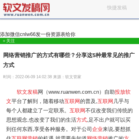
快捷发稿
添加微信
cnlw66
发一份资源表给你
＋关注
网络营销推广的方式有哪些？分享这5种最常见的推广
方式
时间：2022-06-09 14:02:38 来源：软文管家
软文
发稿
网（www.ruanwen.com.cn）自助
投放
软
文
平台了解到，随着移动
互联网
的普及,
互联网
几乎与
每个人都建立了一定联系。
互联网
不仅改变我们传统的
思想观念,也改变了我们的生活
方式
,足不出户就可以买
到任何东西,享受各种服务。对于公司
企业
来说,要想抓
住
互联网
营销
的机遇,就需要先知道
网络
营销
推广的
方