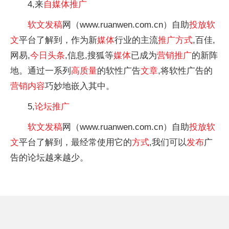
4,来
自
媒体
推广
软文
发稿
网（www.ruanwen.com.cn）自助
投放
软
文
平台了解到，作为新
媒体
行业的主流
推广
方式
,百佳,
网易,
今日头条
,信息,搜狐等
媒体
已成为
营销
推广
的新阵
地。通过一系列
高质量
的软性广告
文章
,将软性广告的
营销
内容
巧妙地嵌入其中。
5,
论坛
推广
软文
发稿
网（www.ruanwen.com.cn）自助
投放
软
文
平台了解到，最经常使用它的
方式
,我们可以
发布
广
告的论坛越来越少。