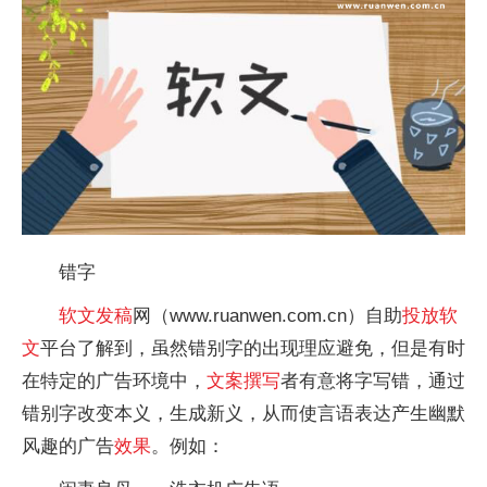
错字
软文
发稿
网（www.ruanwen.com.cn）自助
投放
软
文
平台了解到，虽然错别字的出现理应避免，但是有时
在特定的广告环境中，
文案
撰写
者有意将字写错，通过
错别字改变本义，生成新义，从而使言语表达产生幽默
风趣的广告
效果
。例如：