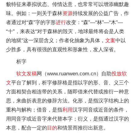
貌特征来摹拟状态、传情达意，也常常可以增添幽默趣
味。例如：一则关于森林
资源
持续发展的公益广告，作
者通过对“森”字的字形
进行
改变：“森”—“林”—“木”—
“十”，来表达“对于森林的毁灭，地球最终将会是人类
的地狱”这一深层含义；作者化抽象为具体，
文案
中以
少胜多，具有很强的直观性和形象性，发人深省。
析字
软文
发稿
网（www.ruanwen.com.cn）自助
投放
软
文
平台了解到，析字修辞格是指以字的形、音、义三个
方面相契合相连带的关系，随即借来代替或推衍一种意
思，来曲折表意的修辞方法。化形，是指汉字结构上的
重构与解构；借音，是指
利用
汉字同音或近音的条件，
用同音字或近音字来代替本字；衍义，是指通过汉字的
本意，配合一定的
目的
和情景而推衍出新意。