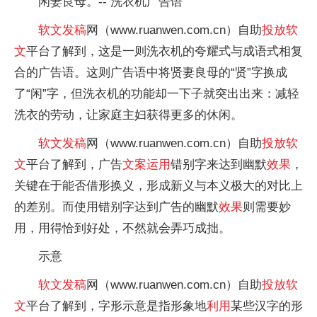
闲妻良母。-- 洗衣机广告语
软文
发稿
网（www.ruanwen.com.cn）自助
投放
软
文
平台了解到，这是一则洗衣机的夸耀式与成语式相复
合的广告语。这则广告语中将贤妻良母的“贤”字换成
了“闲”字，但洗衣机的功能却一下子就突出出来：减轻
洗衣的劳动，让家庭主妇获得更多的休闲。
软文
发稿
网（www.ruanwen.com.cn）自助
投放
软
文
平台了解到，广告
文案
运用
错别字来达到幽默
效果
，
关键在于能否借形换义，形成新义与本义极大的对比上
的差别。而使用错别字达到广告的幽默
效果
则需要妙
用，用得恰到好处，不然就会弄巧成拙。
示意
软文
发稿
网（www.ruanwen.com.cn）自助
投放
软
文
平台了解到，字形示意是指形象地
利用
某些汉字的形