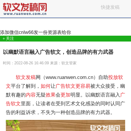
快捷发稿
添加微信
cnlw66
发一份资源表给你
＋关注
以幽默语言融入广告软文，创造品牌的有力武器
时间：2022-08-26 16:46:09 来源：软文管家
软文
发稿
网（www.ruanwen.com.cn）自助
投放
软
文
平台了解到，
如何
让
广告
软文
更容易
被大众接受，幽
默有趣的
内容
无疑
效果
会
更加
明显。以幽默语言融入
广
告
软文
里面，让读者在受到艺术文化感染的同时认同广
告的利益诉求，不失为一种创造品牌的有力武器。