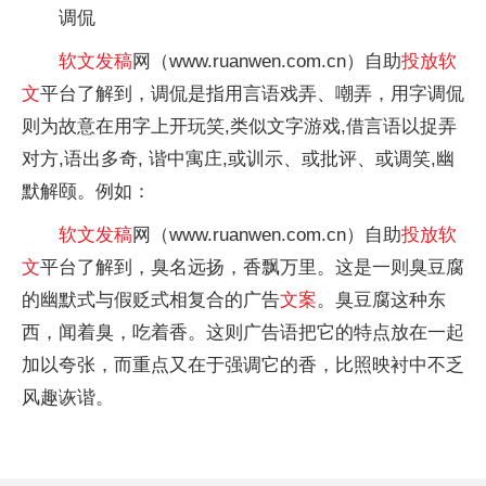
调侃
软文
发稿
网（www.ruanwen.com.cn）自助
投放
软
文
平台了解到，调侃是指用言语戏弄、嘲弄，用字调侃
则为故意在用字上开玩笑,类似文字游戏,借言语以捉弄
对方,语出多奇, 谐中寓庄,或训示、或批评、或调笑,幽
默解颐。例如：
软文
发稿
网（www.ruanwen.com.cn）自助
投放
软
文
平台了解到，臭名远扬，香飘万里。这是一则臭豆腐
的幽默式与假贬式相复合的广告
文案
。臭豆腐这种东
西，闻着臭，吃着香。这则广告语把它的特点放在一起
加以夸张，而重点又在于强调它的香，比照映衬中不乏
风趣诙谐。