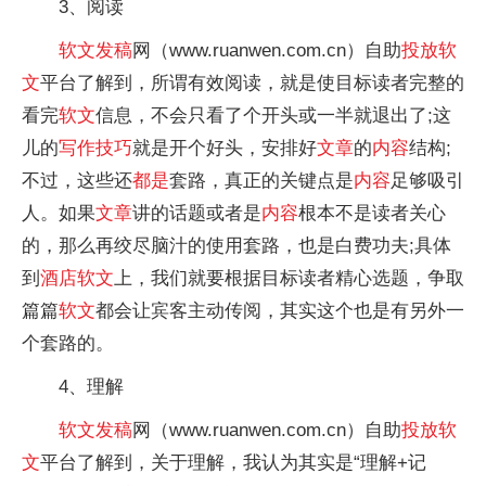
3、阅读
软文
发稿
网（www.ruanwen.com.cn）自助
投放
软
文
平台了解到，所谓有效阅读，就是使目标读者完整的
看完
软文
信息，不会只看了个开头或一半就退出了;这
儿的
写作
技巧
就是开个好头，安排好
文章
的
内容
结构;
不过，这些还
都是
套路，真正的关键点是
内容
足够吸引
人。如果
文章
讲的话题或者是
内容
根本不是读者关心
的，那么再绞尽脑汁的使用套路，也是白费功夫;具体
到
酒店
软文
上，我们就要根据目标读者精心选题，争取
篇篇
软文
都会让宾客主动传阅，其实这个也是有另外一
个套路的。
4、理解
软文
发稿
网（www.ruanwen.com.cn）自助
投放
软
文
平台了解到，关于理解，我认为其实是“理解+记