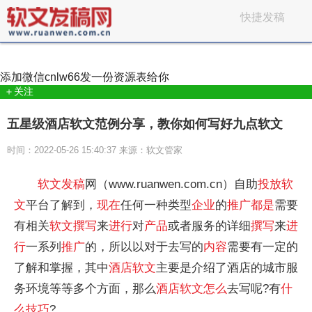
快捷发稿
添加微信
cnlw66
发一份资源表给你
＋关注
五星级酒店软文范例分享，教你如何写好九点软文
时间：2022-05-26 15:40:37 来源：软文管家
软文
发稿
网（www.ruanwen.com.cn）自助
投放
软
文
平台了解到，
现在
任何一种类型
企业
的
推广
都是
需要
有相关
软文
撰写
来
进行
对
产品
或者服务的详细
撰写
来
进
行
一系列
推广
的，所以以对于去写的
内容
需要有一定的
了解和掌握，其中
酒店
软文
主要是介绍了酒店的城市服
务环境等等多个方面，那么
酒店
软文
怎么
去写呢?有
什
么
技巧
?