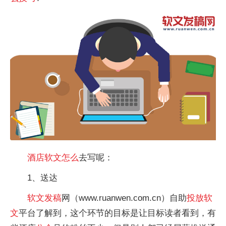
酒店
软文
怎么
去写呢：
1、送达
软文
发稿
网（www.ruanwen.com.cn）自助
投放
软
文
平台了解到，这个环节的目标是让目标读者看到，有