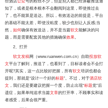
些酒店
公众
号的粉丝不少，但是别人都已经屏蔽推送通
知了，或者是根本根本不会翻阅到这里，即使推过去
了，也不能算是送达。所以，有效送达的前提是，平台
的基础不能太差，即使没粘度，较少也别让人反感;当
然，
如何
确保有效送达，并不是当篇
软文
能解决的问
题，而是需要配套其他的措施确保
效果
。
2、打开
软文
发稿
网（www.ruanwen.com.cn）自助
投放
软
文
平台了解到，推送了，也看到了，目标读者会不会打
开呢?其实，这一点比较好把握，所有
软文
培训也都会
提到，那就是“设计一个好的
标题
”。不过，对于
酒店
软
文
，我们还是要建议把握一个度，防止出现“
标题
党”后
遗症，如果单纯追求当篇
文章
的打开率，不顾事实和读
者感受，后果会很严重。