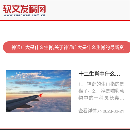
神通广大是什么生肖,关于神通广大是什么生肖的最新资
讯
十二生肖中什么生肖神通广大(十二生肖哪只神通广大)
1、 神奇的生肖指的是
猴子。2、 猴是哺乳动
物中的一种灵长类动
物，包括野生猴、蜘
查看详情>>
2023-02-21
蛛猴、长鼻猴、金丝...