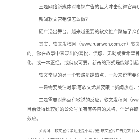
三是
网络
新
媒体
对电视广告的巨大冲击使得它再
新闻
软文
营销
该
怎么
做？
硬广退出舞台，越来越重要的
软文
推广
聚焦了众
其实，
软文
发稿
网（www.ruanwen.com.cn）
软
的。你在故事中表现出的喜悦、愤怒、无助或者希望
化，或一本正经，或俏皮可爱。新奇的
形式
是能够引起
软文
常见的另一个套路是
蹭热点
，一般来说需要
一是需要关注时事:
写
软文
尤其要跟上
新闻
热点，
二是需要对热点有敏锐的反应，
软文
发稿
网（www
目前做得比较好的
公众
号虽有有各自的风格，但是在
蹭
效应。
关键词：
软文宣传策划还是小马识途
软文宣传广告范文
什