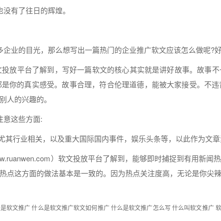
也没有了往日的辉煌。
多
企业
的目光，那么想
写出
一篇热门的
企业
推广
软文
应该
怎么
做呢?
文
投放平台了解到，
写好
一篇
软文
的核心其实就是讲好故事。故事不
都是
你的真实感受。故事合理，符合伦理道德，能被大家接受。不违
别人的兴趣的。
注意这些方面:
尤其行业相关，以及重大国际国内事件，娱乐头条等，以此作为
文章
.ruanwen.com）
软文
投放平台了解到，能够即时捕捉到有用
新闻
热点
这方面的做法基本是一致的。因为热点关注度高，无论是你尖
么是软文推广
什么是软文推广软文如何推广
什么是软文推广怎么写
什么叫软文推广