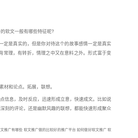
好的
软文
一般有
哪些
特征呢?
一定是真实的，但是你对待这个的故事感情一定是真实
背常理，有转折，情理之中又在意料之外。
形式
富于变
素材和论点。拓展，联想。
热点信息，及时反应，迅速形成立意，快速成文。比如说
辣深刻的评论，还是幽默风趣的联想，都能快速形成聚众
软文推广有哪些
软文推广做的比较好的推广平台
如何做好软文推广
软