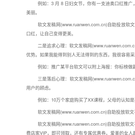
例如：3 月 8 日妇女节，你有一支迪奥口红
推广
美丽。
软文
发稿
网(www.ruanwen.com.cn)自助
投放
软文
口红，让自己变得更美。
二是追求心理：
软文
发稿
网(www.ruanwen.com.
优势。如果我能得到别人无法得到的东西，我很容易采
例如：
推广
某平台
软文
可以附上海报：你标榜做
三是落后心理：
软文
发稿
网(www.ruanwen.com.
用户的顾虑。
例如：10万个家庭购买了XX课程，父母的认知是
软文
发稿
网(www.ruanwen.com.cn)自助
投放
软文
软文
发稿
网(www.ruanwen.com.cn)自助
投放
软文
费
店家VIP，即可领取，还有专属优惠券。爱美的女人