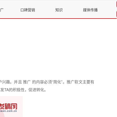
广
口碑营销
知识
媒体传播
户兴趣。并且
推广
的
内容
必须“简化”。
推广
软文
主要有
发TA的积极性，促进转化。