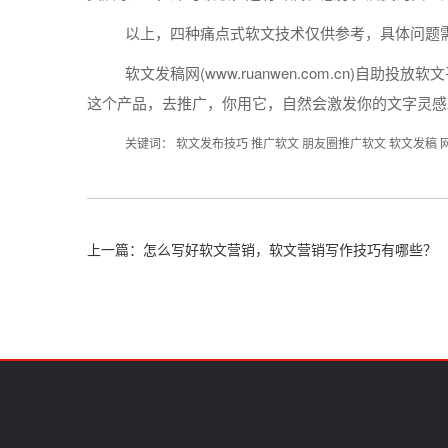
以上，四种痛点式
软文
技术仅供参考，具体问题
软文
发稿
网(www.ruanwen.com.cn)自助
投放
软文
这个
产品
，去
推广
，你用它，自然会激发你的文字灵感
关键词：
软文发布技巧
推广软文
朋友圈推广软文
软文发稿
上一篇：怎么写好软文营销，软文营销写作技巧有哪些？