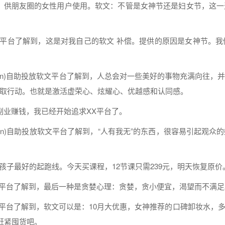
，供
朋友
圈的女性用户使用。
软文
：不管是女神节还是妇女节，这一
平台了解到，这是对我自己的
软文
补偿。提供的原因是女神节。我
cn)自助
投放
软文
平台了解到，人总会对一些美好的事物充满向往，
取行动。也就是激活虚荣心、炫耀心、优越感和认同感。
副业赚钱，我已经开始追求XX平台了。
cn)自助
投放
软文
平台了解到，“人有我无”的东西，很容易引起观众
孩子最好的起跑线。今天买课程，12节课只需239元，明天恢复原价
平台了解到，最后一种是贪婪心理：贪婪，贪小便宜，渴望而不满足
平台了解到，
软文
可以是：10月大优惠，女神推荐的口碑卸妆水，
赶紧囤货吧。