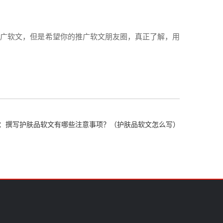
推广
软文
，但是希望你的
推广
软文
朋友
圈，真正了解，用
：撰写护肤品软文有哪些注意事项？（护肤品软文怎么写）