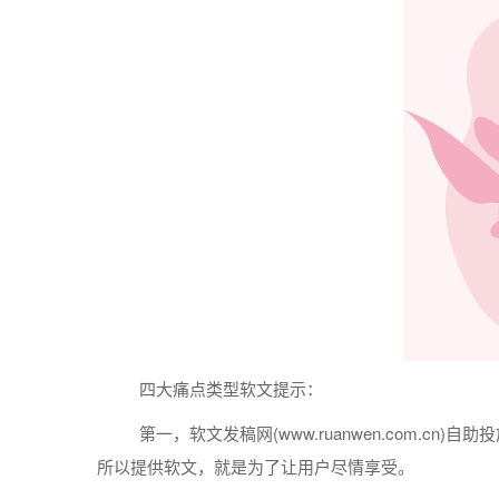
四大痛点类型
软文
提示：
第一，
软文
发稿
网(www.ruanwen.com.cn)自助
投
所以提供
软文
，就是为了让用户尽情享受。