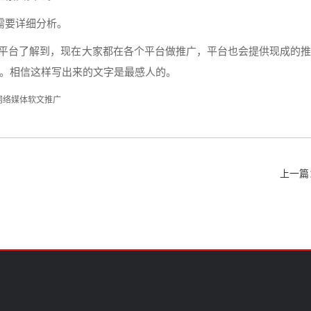
需要详细分析。
平台了解到，
现在
大家都在各个平台做
推广
，平台也会提供现成的
。相信这样
写出
来的文字是最感人的。
网络媒体软文推广
上一篇