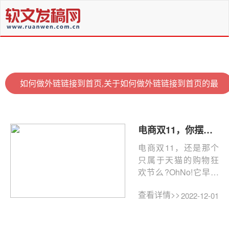
如何做外链链接到首页,关于如何做外链链接到首页的最
新资讯
电商双11，你摆好姿势了么？( 电商怎么备战双11)
电商双11，还是那个
只属于天猫的购物狂
欢节么?OhNo!它早已
属于全民促销的狂欢
查看详情>>
2022-12-01
节，你家有活动我也
必须来...