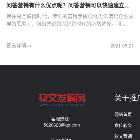
问答营销有什么优点呢？问答营销可以快速建立品牌口碑
现在是互联网时代，传统的营销手段已经无法满足企业发
展的需求了，网络营销的兴起是时代的必然选择。问...
查看详情>>
2021-08-21
关于推
网站首页
客服热线1:
5626623@qq.com
宣传软文
软文营销