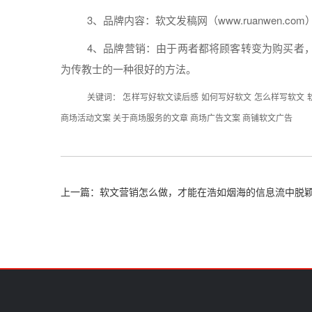
3、品牌
内容
：
软文
发稿
网（www.ruanwen.com
4、
品牌
营销
：由于两者都将顾客转变为购买者
为传教士的一种很好的方法。
关键词：
怎样写好软文读后感
如何写好软文
怎么样写软文
商场活动文案
关于商场服务的文章
商场广告文案
商铺软文广告
上一篇：软文营销怎么做，才能在浩如烟海的信息流中脱