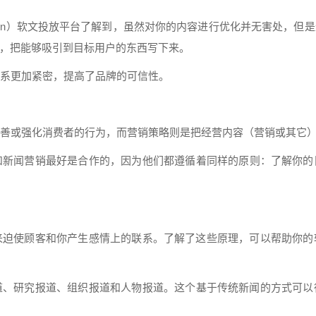
cn）
软文
投放平台了解到，虽然对你的
内容
进行
优化并无害处，但是
，把能够吸引到目标用户的东西写下来。
系
更加
紧密，提高了品牌的可信性。
善或强化消费者的行为，而
营销
策略则是把经营
内容
（
营销
或其它
和
新闻
营销
最好是合作的，因为他们都遵循着同样的原则：了解你的
来迫使顾客和你产生感情上的联系。了解了这些原理，可以帮
助你
的
道、研究报道、组织报道和人物报道。这个基于传统
新闻
的
方式
可以