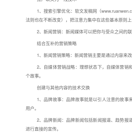
1、
搜索引擎
优化：
软文
发稿
网（www.ruanwen.
法则也在不断改变），把注意力集中在这些基本原则上
2、
新闻
营销
：
新闻
媒体
可以把你与受众之间的联
结合互补的
营销
策略
1、
新闻
营销
策略：
新闻
营销
主要是通过
内容
来改
2、
自
媒体
营销
战略：理想状态下，
自
媒体
营销
个故事。
创建与其他
内容
的技术交换
1、品牌故事：品牌故事就是以引人注意的故事
用户。
2、品牌
新闻
：品牌
新闻
包括
新闻
报道、趋势报
进行
直接的宣传。