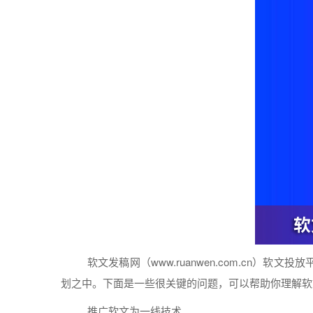
软文
发稿
网（www.ruanwen.com.cn）
软文
投放
划之中。下面是一些很关键的问题，可以帮
助你
理解
软
推广
软文
为一线技术