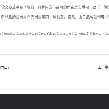
）
软文
投放平台了解到，品牌
内容
与品牌的声音及实质相一致（一般
，所以
品牌
营销
与
产品
销售是同一种类型。但是，由于
品牌
营销
可以
软文该怎么写
怎么写好文章
软文的写作技巧
怎么样写好文章
如何写好优美文章
怎样
颖而出？
上一篇