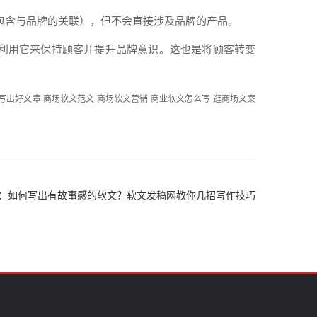
包含与品牌的关联），但不会直接涉及品牌的
产品
。
利用
它来
保持
顾客并
提升
品牌意识。这也是将顾客转变
写出好文章
商场软文范文
商场软文营销
商业软文怎么写
逛商场文案
：如何写出有故事感的软文？软文发稿网教你几招写作技巧