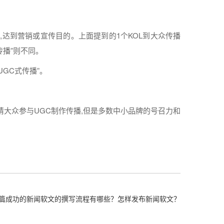
,达到
营销
或宣传
目的
。上面提到的1个KOL到大众传播
传播”则不同。
UGC式传播”。
邀请大众参与UGC制作传播,但是多数中小品牌的号召力和
篇成功的新闻软文的撰写流程有哪些？怎样发布新闻软文？