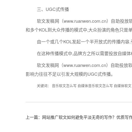
三、UGC式传播
软文
发稿
网（www.ruanwen.com.cn）自助
投放
和多个KOL到大众传播的模式中,大众扮演的角色只是
由一个或几个KOL发起一个半开放式的传播
内容
在这种传播模式中,品牌方之所以需要投放
自
媒体
软文
发稿
网（www.ruanwen.com.cn）自助
投放
影响力往往不足以引发大规模的UGC式传播。
关键词：
音乐软文怎么写
自媒体音乐软文怎么写
自媒体软文
上一篇：网站推广软文如何避免平淡无奇的写作？优质写作