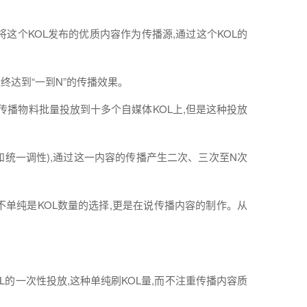
,将这个KOL
发布
的优质
内容
作为传播源,通过这个KOL的
终达到“一到N”的传播
效果
。
的传播物料批量投放到十多个
自
媒体
KOL上,但是这种投放
统一调性),通过这一
内容
的传播产生二次、三次至N次
不单纯是KOL数量的
选择
,更是在说传播
内容
的制作。从
L的一次性投放,这种单纯刷KOL量,而不注重传播
内容
质