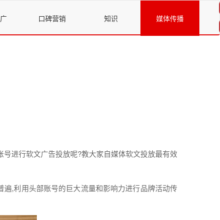
广
口碑营销
知识
媒体传播
账号
进行
软文
广告投放呢?教大家
自
媒体
软文
投放最有效
遍,
利用
头部账号的巨大流量和影响力
进行
品牌活动传