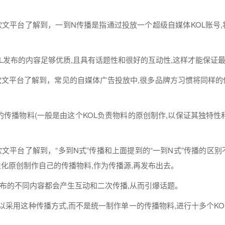
软文
平台了解到，一到N传播是指通过投放一个超级
自
媒体
KOL账号
L
发布
的
内容
足够优质,且具有话题性和很好的互动性,这样
才能
保证最
软文
平台了解到，常见的
自
媒体
广告投放中,很多品牌方习惯将同样
的传播物料(一般是由这个KOL负责物料的原创制作,以保证其独特性和
软文
平台了解到，“多到N式”传播和上面提到的“一到N式”传播的区别
性化原创制作自己的传播物料,作为传播源,再
发布
出去。
布
的不同
内容
都会产生互动和二次传播,从而引爆话题。
可以采用这种传播
方式
,而不是统一制作单一的传播物料,
进行
十多个KO