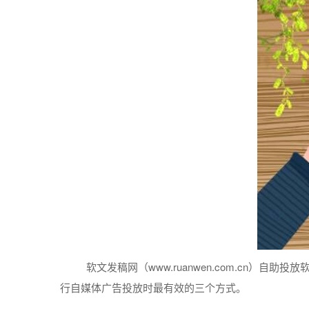
软文
发稿
网（www.ruanwen.com.cn）自助
投放
行
自
媒体
广告投放时最有效的三个
方式
。