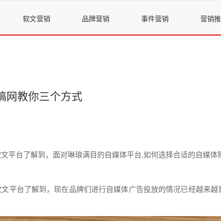
软文营销
品牌营销
事件营销
营销推
稿网教你三个方式
软文
平台了解到，面对琳琅满
目的
自
媒体
平台,
如何
选择
合适的
自
媒体
软文
平台了解到，
现在
品牌们
进行
自
媒体
广告投放的情况已经越来越普