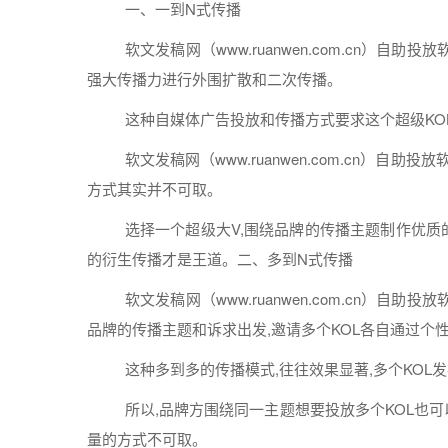
一、一到N式传播
软文
发稿
网（www.ruanwen.com.cn）自助
投放
强大传播力
进行
外围扩散和二次传播。
这种
自
媒体
广告投放和传播
方式
要求这个超级KO
软文
发稿
网（www.ruanwen.com.cn）自助
投放
方式
其实并不可取。
选择
一个超级大V,围绕品牌的传播
主题
制作优质
的衍生传播才是王道。二、多到N式传播
软文
发稿
网（www.ruanwen.com.cn）自助
投放
品牌的传播
主题
和诉求出发,邀请多个KOL各自通过个
这种多到多的传播模式,往往
效果
显著,多个KOL
发
所以,品牌方围绕同一
主题
想要投放多个KOL也
量的
方式
不可取。