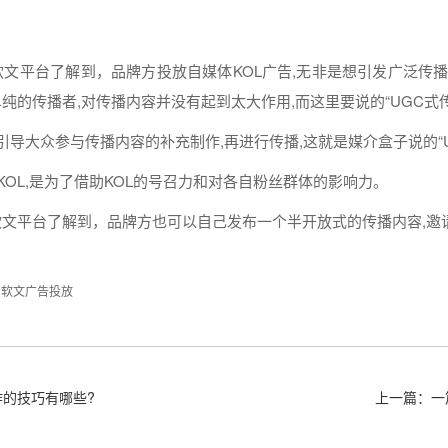
软文
平台了解到，品牌方投放
自
媒体
KOL广告,无非是想引发广泛传播
单纯的传播者,对传播
内容
并没有起到太大作用,而这里要说的“UGC式
,引导大众参与传播
内容
的补充制作,再
进行
传播,这就是媒介盒子说的“
KOL,是为了借助KOL的号召力和对各自粉丝群体的影响力。
软文
平台了解到，品牌方也可以自己
发布
一个半开放式的传播
内容
,
软文广告投放
的技巧有哪些?
上一篇：一