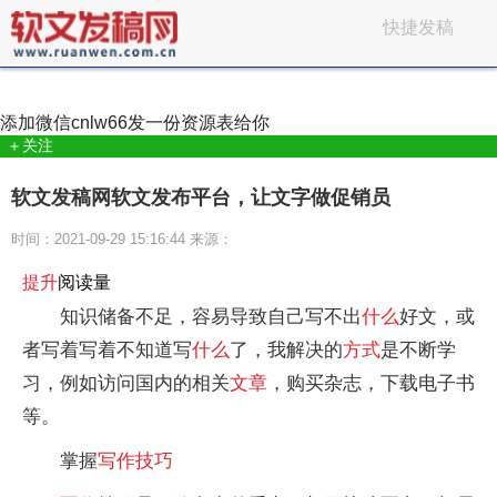
快捷发稿
添加微信
cnlw66
发一份资源表给你
＋关注
软文发稿网软文发布平台，让文字做促销员
时间：2021-09-29 15:16:44 来源：
提升
阅读量
知识储备不足，容易导致自己写不出
什么
好文，或
者写着写着不知道写
什么
了，我解决的
方式
是不断学
习，例如访问国内的相关
文章
，购买杂志，下载电子书
等。
掌握
写作
技巧