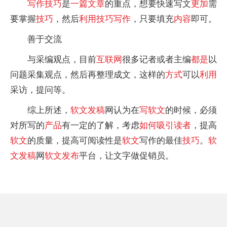
写作
技巧
是
一篇
文章
的重点，想要快速写文
更加
需
要掌握
技巧
，然后
利用
技巧
写作
，只要填充
内容
即可。
善于交流
与采编观点，目前
互联网
很多记者或者主编
都是
以
问题采集观点，然后再整理成文，这样的
方式
可以
利用
采访，提问等。
综上所述，
软文
发稿
网认为在
写
软文
的时候，必须
对所写的
产品
有一定的了解，考虑
如何
吸引读者
，提高
软文
的质量，提高可阅读性是
软文
写作的最佳
技巧
。
软
文
发稿
网
软文
发布
平台，让文字做促销员。